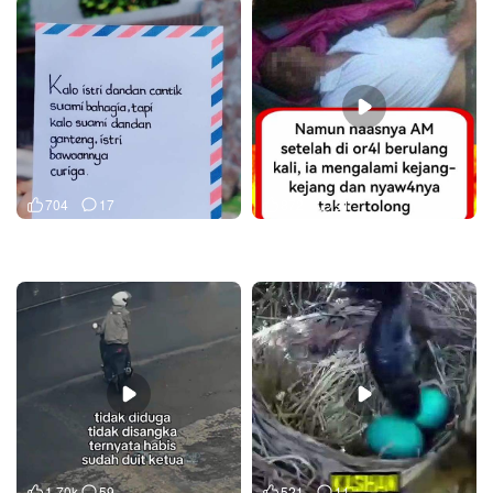
704
17
872
91
1.70k
59
521
11