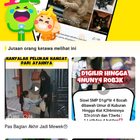
Jutaan orang ketawa melihat ini
960
28
1.77k
171
Pas Bagian Akhir Jadi Mewek🥺